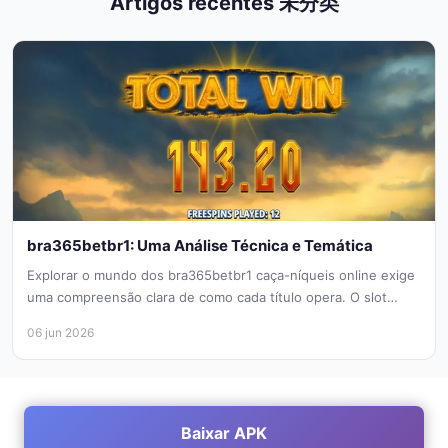
Artigos recentes 未分类
bra365betbr1: Uma Análise Técnica e Temática
Explorar o mundo dos bra365betbr1 caça-níqueis online exige
uma compreensão clara de como cada título opera. O slot
Thurisaz, desenvolvido...
06 jun 2026
Baixar APK