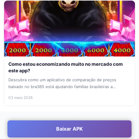
Como estou economizando muito no mercado com
este app?
Descubra como um aplicativo de comparação de preços
baixado no bra365 está ajudando famílias brasileiras a
economizar de verdade nas...
03 maio 2026
Baixar APK