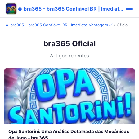
🔥 bra365 - bra365 Confiável BR | Imediato Vantagem ✅
🔥 bra365 - bra365 Confiável BR | Imediato Vantagem ✅
›
Oficial
bra365 Oficial
Artigos recentes
Opa Santorini: Uma Análise Detalhada das Mecânicas
de Jogo – bra365