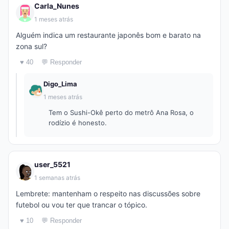
Carla_Nunes
1 meses atrás
Alguém indica um restaurante japonês bom e barato na
zona sul?
♥ 40
💬 Responder
Digo_Lima
1 meses atrás
Tem o Sushi-Okê perto do metrô Ana Rosa, o
rodízio é honesto.
user_5521
1 semanas atrás
Lembrete: mantenham o respeito nas discussões sobre
futebol ou vou ter que trancar o tópico.
♥ 10
💬 Responder