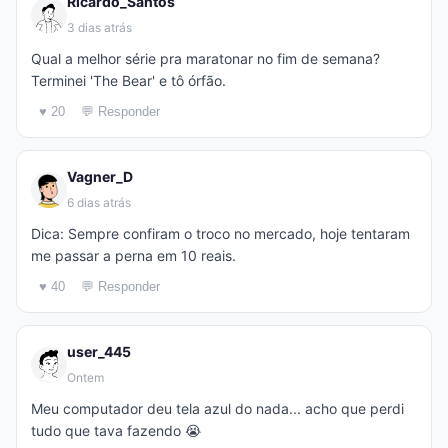
Ricardo_Santos
3 dias atrás
Qual a melhor série pra maratonar no fim de semana?
Terminei 'The Bear' e tô órfão.
♥ 20
💬 Responder
Vagner_D
6 dias atrás
Dica: Sempre confiram o troco no mercado, hoje tentaram
me passar a perna em 10 reais.
♥ 40
💬 Responder
user_445
Ontem
Meu computador deu tela azul do nada... acho que perdi
tudo que tava fazendo 😭