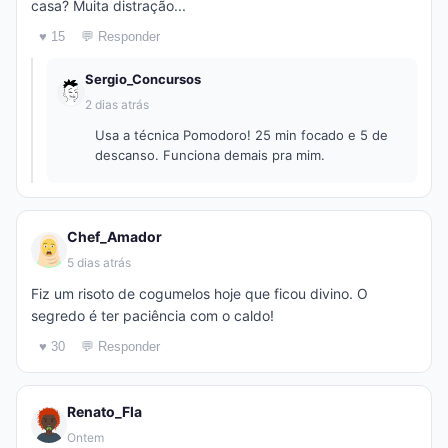
casa? Muita distração...
♥ 15
💬 Responder
Sergio_Concursos
2 dias atrás
Usa a técnica Pomodoro! 25 min focado e 5 de
descanso. Funciona demais pra mim.
Chef_Amador
5 dias atrás
Fiz um risoto de cogumelos hoje que ficou divino. O
segredo é ter paciência com o caldo!
♥ 30
💬 Responder
Renato_Fla
Ontem