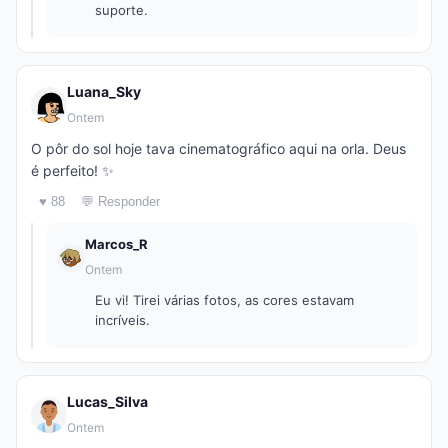
suporte.
Luana_Sky
Ontem
O pôr do sol hoje tava cinematográfico aqui na orla. Deus
é perfeito! ✨
♥ 88
💬 Responder
Marcos_R
Ontem
Eu vi! Tirei várias fotos, as cores estavam
incríveis.
Lucas_Silva
Ontem