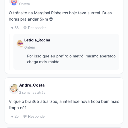
Ontem
O trânsito na Marginal Pinheiros hoje tava surreal. Duas
horas pra andar 5km 💀
♥ 33
💬 Responder
Leticia_Rocha
Ontem
Por isso que eu prefiro o metrô, mesmo apertado
chega mais rápido.
Andre_Costa
2 semanas atrás
Vi que o bra365 atualizou, a interface nova ficou bem mais
limpa né?
♥ 25
💬 Responder