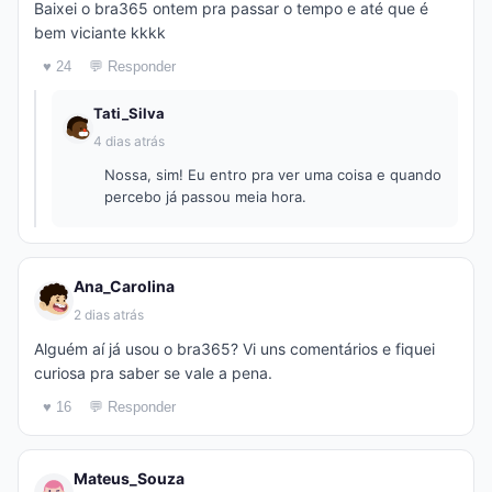
Baixei o bra365 ontem pra passar o tempo e até que é
bem viciante kkkk
♥ 24
💬 Responder
Tati_Silva
4 dias atrás
Nossa, sim! Eu entro pra ver uma coisa e quando
percebo já passou meia hora.
Ana_Carolina
2 dias atrás
Alguém aí já usou o bra365? Vi uns comentários e fiquei
curiosa pra saber se vale a pena.
♥ 16
💬 Responder
Mateus_Souza