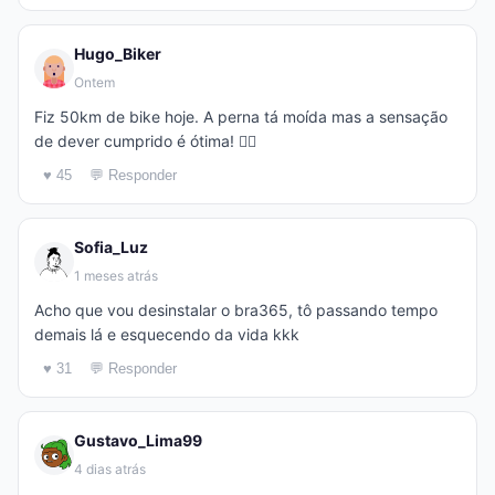
Hugo_Biker
Ontem
Fiz 50km de bike hoje. A perna tá moída mas a sensação
de dever cumprido é ótima! 🚴‍♂️
♥ 45
💬 Responder
Sofia_Luz
1 meses atrás
Acho que vou desinstalar o bra365, tô passando tempo
demais lá e esquecendo da vida kkk
♥ 31
💬 Responder
Gustavo_Lima99
4 dias atrás