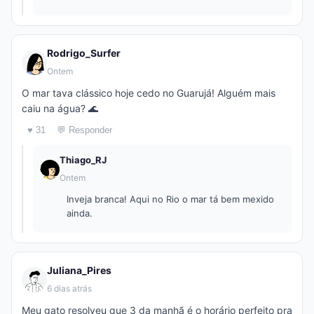
Rodrigo_Surfer
Ontem
O mar tava clássico hoje cedo no Guarujá! Alguém mais
caiu na água? 🌊
♥ 31
💬 Responder
Thiago_RJ
Ontem
Inveja branca! Aqui no Rio o mar tá bem mexido
ainda.
Juliana_Pires
6 dias atrás
Meu gato resolveu que 3 da manhã é o horário perfeito pra