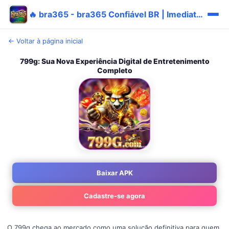
🔥 bra365 - bra365 Confiável BR | Imediato Vantagem ✅
← Voltar à página inicial
799g: Sua Nova Experiência Digital de Entretenimento
Completo
Baixar APK
Cadastre-se agora
O 799g chega ao mercado como uma solução definitiva para quem